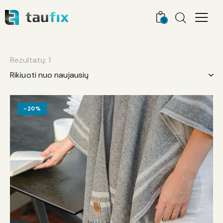
0
Rezultatų: 1
-20%