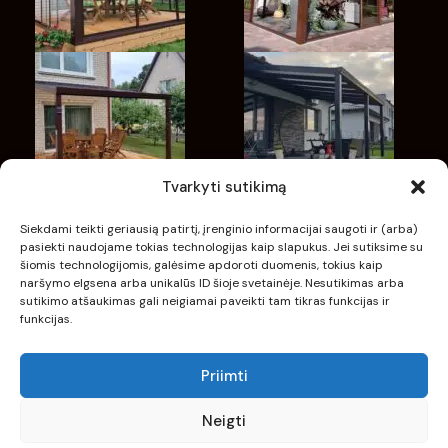
Tvarkyti sutikimą
Siekdami teikti geriausią patirtį, įrenginio informacijai saugoti ir (arba)
pasiekti naudojame tokias technologijas kaip slapukus. Jei sutiksime su
šiomis technologijomis, galėsime apdoroti duomenis, tokius kaip
naršymo elgsena arba unikalūs ID šioje svetainėje. Nesutikimas arba
sutikimo atšaukimas gali neigiamai paveikti tam tikras funkcijas ir
funkcijas.
Priimti
Neigti
MMwebs.lt
© 2026. Visos teisės saugomos.