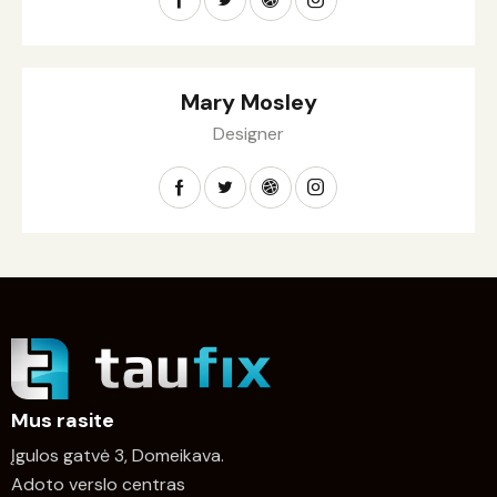
Mary Mosley
Designer
Mus rasite
Įgulos gatvė 3, Domeikava.
Adoto verslo centras