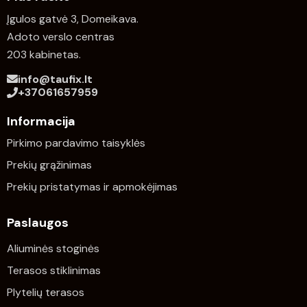
Įgulos gatvė 3, Domeikava.
Adoto verslo centras
203 kabinetas.
info@taufix.lt
+37061657959
Informacija
Pirkimo pardavimo taisyklės
Prekių grąžinimas
Prekių pristatymas ir apmokėjimas
Paslaugos
Aliuminės stoginės
Terasos stiklinimas
Plytelių terasos