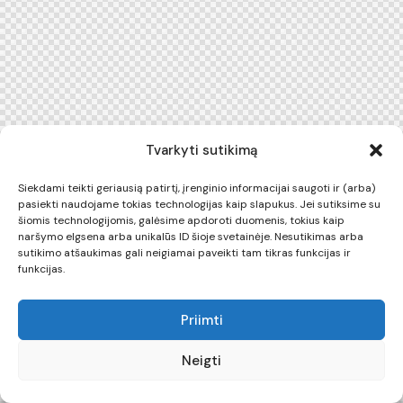
Tvarkyti sutikimą
Siekdami teikti geriausią patirtį, įrenginio informacijai saugoti ir (arba)
pasiekti naudojame tokias technologijas kaip slapukus. Jei sutiksime su
šiomis technologijomis, galėsime apdoroti duomenis, tokius kaip
naršymo elgsena arba unikalūs ID šioje svetainėje. Nesutikimas arba
sutikimo atšaukimas gali neigiamai paveikti tam tikras funkcijas ir
funkcijas.
Priimti
Neigti