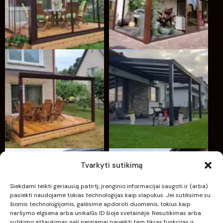
Tvarkyti sutikimą
Siekdami teikti geriausią patirtį, įrenginio informacijai saugoti ir (arba)
pasiekti naudojame tokias technologijas kaip slapukus. Jei sutiksime su
šiomis technologijomis, galėsime apdoroti duomenis, tokius kaip
naršymo elgsena arba unikalūs ID šioje svetainėje. Nesutikimas arba
sutikimo atšaukimas gali neigiamai paveikti tam tikras funkcijas ir