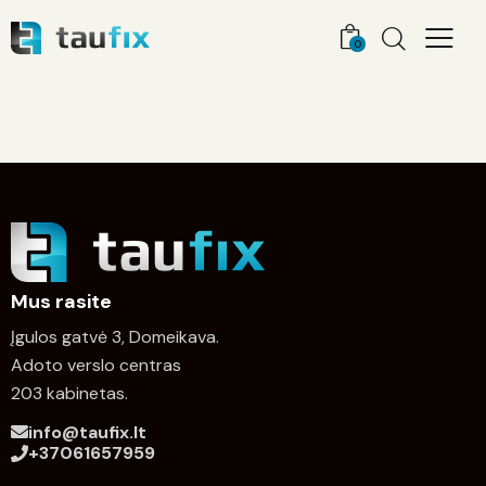
0
Mus rasite
Įgulos gatvė 3, Domeikava.
Adoto verslo centras
203 kabinetas.
info@taufix.lt
+37061657959